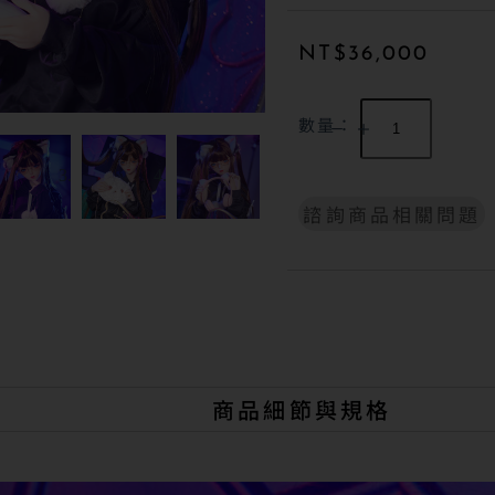
NT$
36,000
數量：
諮詢商品相關問題
A
l
t
e
r
n
a
t
商品細節與規格
i
v
e
: