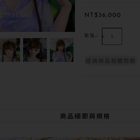
NT$
36,000
數量：
諮詢商品相關問題
A
l
t
e
r
n
a
t
商品細節與規格
i
v
e
: