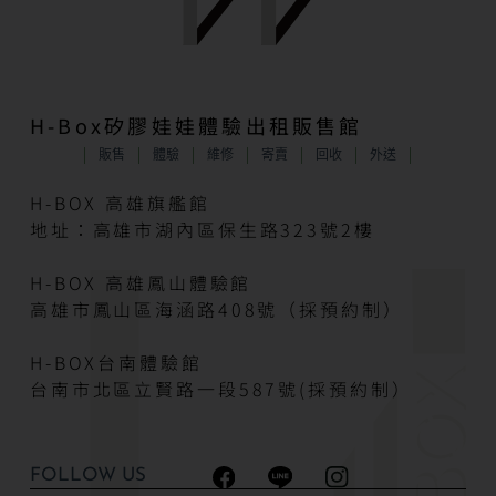
H-Box矽膠娃娃體驗出租販售館
販售
體驗
維修
寄賣
回收
外送
H-BOX 高雄旗艦館
地址：高雄市湖內區保生路323號2樓
H-BOX 高雄鳳山體驗館
高雄市鳳山區海涵路408號（採預約制）
H-BOX台南體驗館
台南市北區立賢路一段587號(採預約制）
FOLLOW US