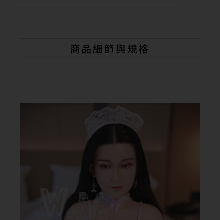
A
l
t
e
r
n
商品細節與規格
a
t
i
v
e
: