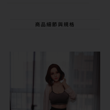
A
l
t
e
r
n
商品細節與規格
a
t
i
v
e
: