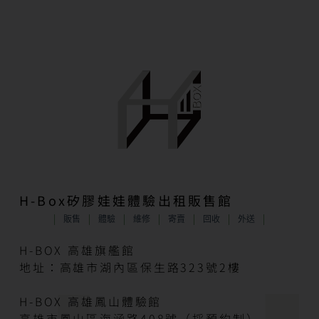
H-Box矽膠娃娃體驗出租販售館
販售
體驗
維修
寄賣
回收
外送
H-BOX 高雄旗艦館
地址：高雄市湖內區保生路323號2樓
H-BOX 高雄鳳山體驗館
高雄市鳳山區海涵路408號（採預約制）