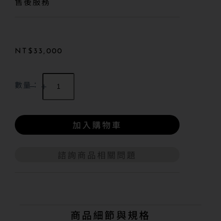
售後服務
NT$
33,000
數量：
加入購物車
諮詢商品相關問題
A
l
t
e
r
n
商品細節與規格
a