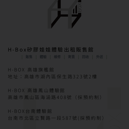
H-Box矽膠娃娃體驗出租販售館
販售
體驗
維修
寄賣
回收
外送
H-BOX 高雄旗艦館
地址：高雄市湖內區保生路323號2樓
H-BOX 高雄鳳山體驗館
高雄市鳳山區海涵路408號（採預約制）
H-BOX台南體驗館
台南市北區立賢路一段587號(採預約制）