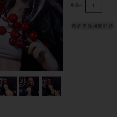
數量：
諮詢商品相關問題
A
l
t
e
r
n
a
t
i
v
e
: