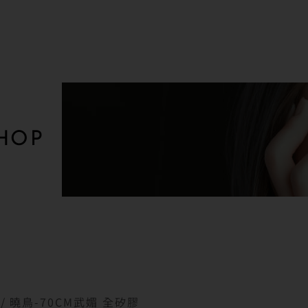
HOP
/ 曉鳥-70CM武媚 全矽膠