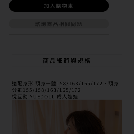
加入購物車
諮詢商品相關問題
A
l
t
e
r
n
商品細節與規格
a
t
i
v
適配身形:頭身一體158/163/165/172、頭身
e
分離155/158/163/165/172
:
悅互動 YUEDOLL 成人娃娃