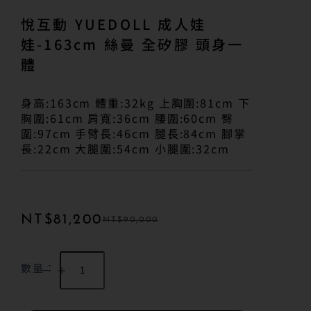
悅互動 YUEDOLL 成人娃
娃-163cm 絲曼 全矽膠 頭身一
體
身高:163cm 體重:32kg 上胸圍:81cm 下
胸圍:61cm 肩寬:36cm 腰圍:60cm 臀
圍:97cm 手臂長:46cm 腿長:84cm 腳掌
長:22cm 大腿圍:54cm 小腿圍:32cm
NT$
81,200
NT$
90,000
數量：