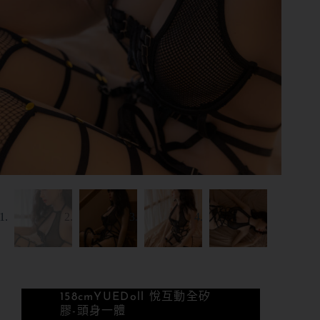
158cm
YUEDoll 悅互動
全矽
膠-頭身一體