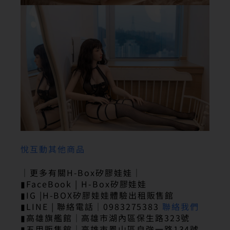
悅互動其他商品
｜更多有關H-Box矽膠娃娃｜
▮FaceBook | H-Box矽膠娃娃
▮IG |H-BOX矽膠娃娃體驗出租販售館
▮LINE | 聯絡電話｜0983275383
聯絡我們
▮高雄旗艦館｜高雄市湖內區保生路323號
▮五甲販售館｜高雄市鳳山區自強一路134號