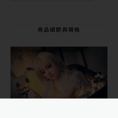
A
l
t
e
r
n
商品細節與規格
a
t
i
v
e
: