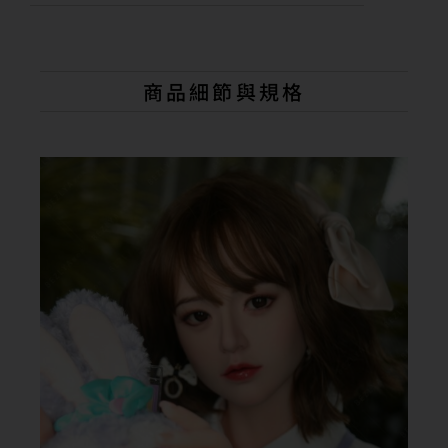
l
t
e
r
n
商品細節與規格
a
t
i
v
e
: