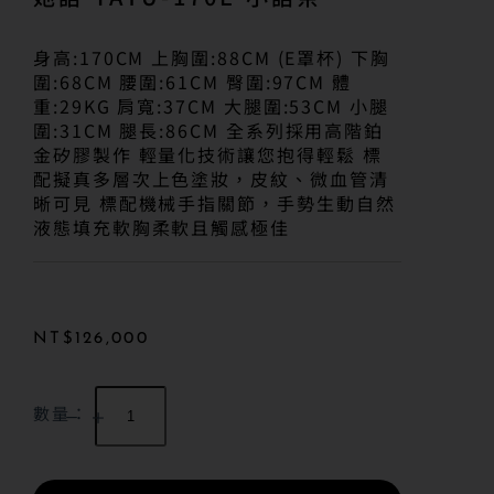
身高:170CM 上胸圍:88CM (E罩杯) 下胸
圍:68CM 腰圍:61CM 臀圍:97CM 體
重:29KG 肩寬:37CM 大腿圍:53CM 小腿
圍:31CM 腿長:86CM 全系列採用高階鉑
金矽膠製作 輕量化技術讓您抱得輕鬆 標
配擬真多層次上色塗妝，皮紋、微血管清
晰可見 標配機械手指關節，手勢生動自然
液態填充軟胸柔軟且觸感極佳
NT$
126,000
數量：