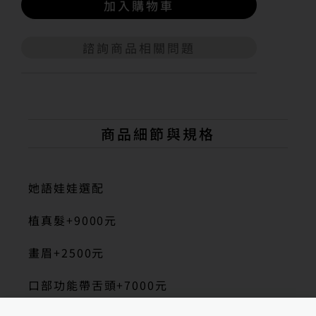
加入購物車
諮詢商品相關問題
A
l
t
e
r
n
商品細節與規格
a
t
i
v
她語娃娃選配
e
:
植真髮+9000元
畫眉+2500元
口部功能帶舌頭+7000元