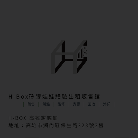
H-Box矽膠娃娃體驗出租販售館
販售
體驗
維修
寄賣
回收
外送
H-BOX 高雄旗艦館
地址：高雄市湖內區保生路323號2樓