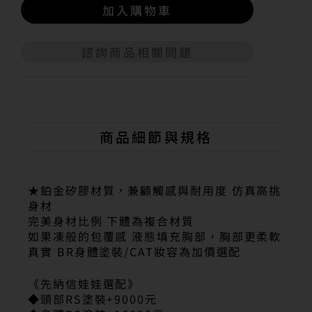
加入購物車
諮詢商品相關問題
A
l
t
e
r
n
商品細節與規格
a
t
i
v
★鉑金矽膠材質，兼顧觸感與耐用度 仿真高挑
e
身材
:
完美身材比例 下體為複合材質
如果凍般的包覆感 液態填充胸部，胸部更柔軟
真實 BR身體塗裝/CAT妝容為加價選配
《先納信娃娃選配》
◆頭部RS塗裝+9000元