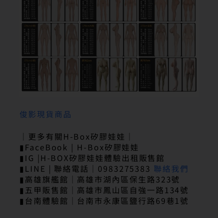
俊影現貨商品
｜更多有關H-Box矽膠娃娃｜
▮FaceBook | H-Box矽膠娃娃
▮IG |H-BOX矽膠娃娃體驗出租販售館
▮LINE | 聯絡電話｜0983275383
聯絡我們
▮高雄旗艦館｜高雄市湖內區保生路323號
▮五甲販售館｜高雄市鳳山區自強一路134號
▮台南體驗館｜台南市永康區鹽行路69巷1號