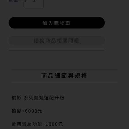
加入購物車
諮詢商品相關問題
A
l
t
e
r
n
商品細節與規格
a
t
i
v
俊影 系列娃娃選配升級
e
:
植髮+6000元
骨架聳肩功能+1000元