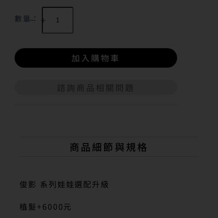
數量：
加入購物車
諮詢商品相關問題
A
l
t
e
r
n
商品細節與規格
a
t
i
v
俊影 系列娃娃選配升級
e
:
植髮+6000元