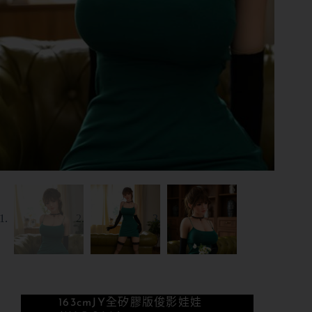
163cm
JY全矽膠版
俊影娃娃