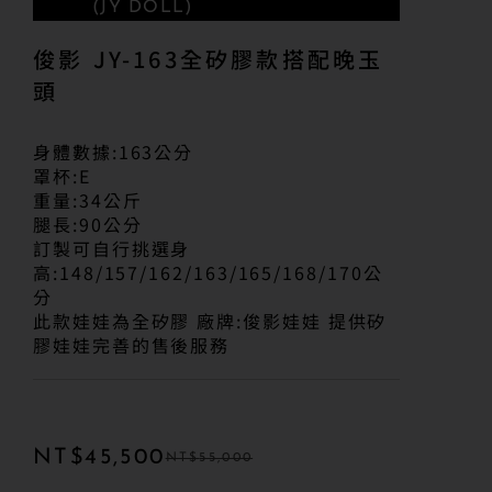
(JY DOLL)
俊影 JY-163全矽膠款搭配晚玉
頭
身體數據:163公分
罩杯:E
重量:34公斤
腿長:90公分
訂製可自行挑選身
高:148/157/162/163/165/168/170公
分
此款娃娃為全矽膠 廠牌:俊影娃娃 提供矽
膠娃娃完善的售後服務
NT$
45,500
NT$
55,000