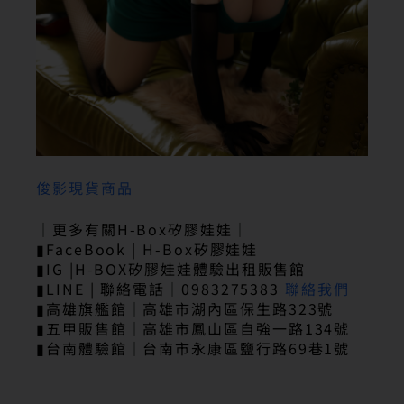
俊影現貨商品
｜更多有關H-Box矽膠娃娃｜
▮FaceBook | H-Box矽膠娃娃
▮IG |H-BOX矽膠娃娃體驗出租販售館
▮LINE | 聯絡電話｜0983275383
聯絡我們
▮高雄旗艦館｜高雄市湖內區保生路323號
▮五甲販售館｜高雄市鳳山區自強一路134號
▮台南體驗館｜台南市永康區鹽行路69巷1號