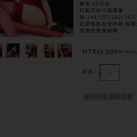
腿長:90公分
訂製可自行挑選身
高:148/157/162/163
此款娃娃為全矽膠 廠牌
完善的售後服務
NT$
45,500
NT$
55
數量：
諮詢商品相關問題
A
l
t
e
r
n