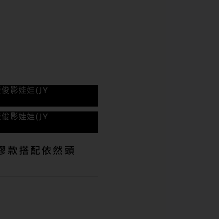
版
俊影娃娃(JY
版
俊影娃娃(JY
全矽膠款搭配依然頭