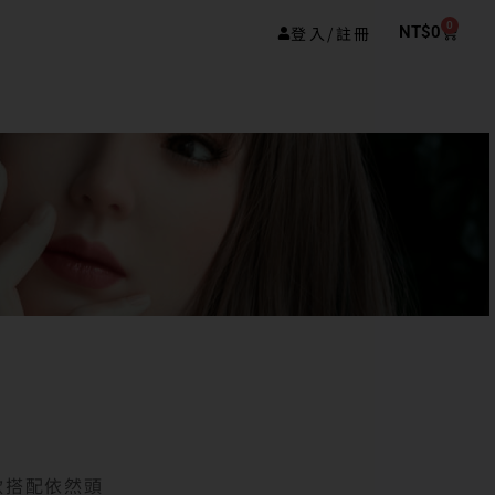
0
登入/註冊
NT$
0
膠款搭配依然頭