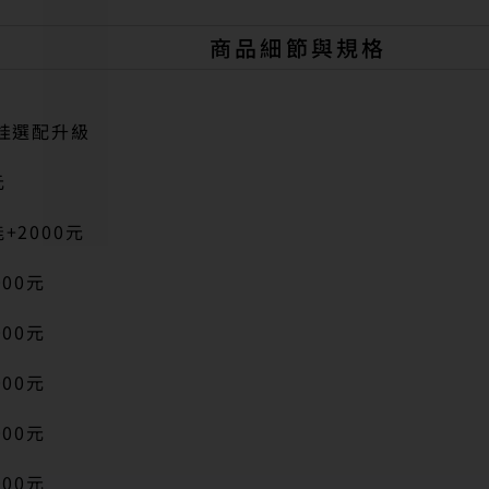
a
t
商品細節與規格
i
v
e
:
娃選配升級
元
+2000元
00元
00元
00元
00元
00元