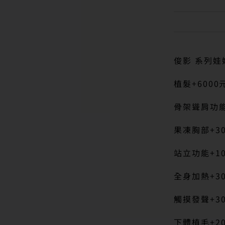
俊影 系列娃
植髮+6000
骨架聳肩功能
果凍胸部+30
站立功能+10
全身加熱+30
觸摸發聲+30
下體植毛+20