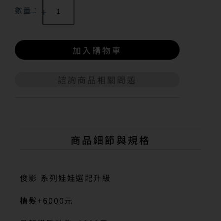
數量：
加入購物車
諮詢商品相關問題
A
l
t
e
r
n
商品細節與規格
a
t
i
v
俊影 系列娃娃選配升級
e
:
植髮+6000元