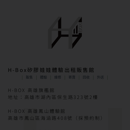
H-Box矽膠娃娃體驗出租販售館
販售
體驗
維修
寄賣
回收
外送
H-BOX 高雄旗艦館
地址：高雄市湖內區保生路323號2樓
H-BOX 高雄鳳山體驗館
高雄市鳳山區海涵路408號（採預約制）