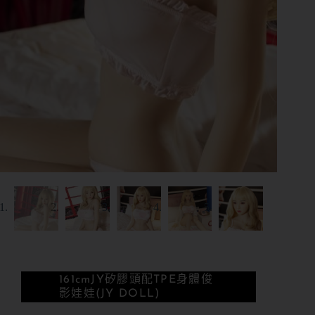
161cm
JY矽膠頭配TPE身體
俊
影娃娃(JY DOLL)