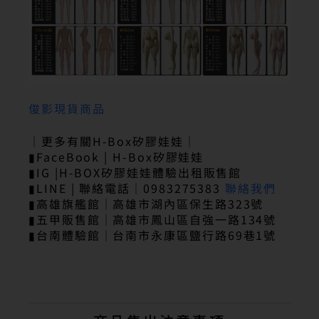
俊影現貨商品
｜更多有關H-Box矽膠娃娃｜
▮FaceBook | H-Box矽膠娃娃
▮IG |H-BOX矽膠娃娃體驗出租販售館
▮LINE | 聯絡電話｜0983275383
聯絡我們
▮高雄旗艦館｜高雄市湖內區保生路323號
▮五甲販售館｜高雄市鳳山區自強一路134號
▮台南體驗館｜台南市永康區鹽行路69巷1號