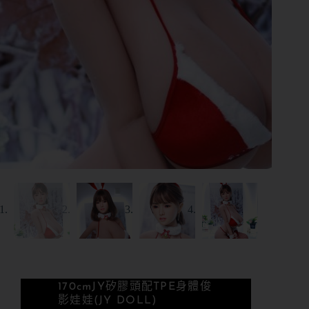
170cm
JY矽膠頭配TPE身體
俊
影娃娃(JY DOLL)