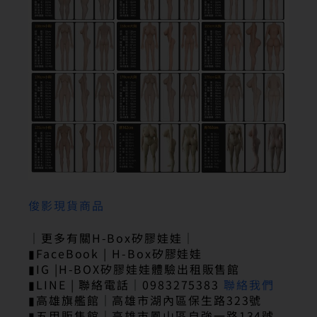
俊影現貨商品
｜更多有關H-Box矽膠娃娃｜
▮FaceBook | H-Box矽膠娃娃
▮IG |H-BOX矽膠娃娃體驗出租販售館
▮LINE | 聯絡電話｜0983275383
聯絡我們
▮高雄旗艦館｜高雄市湖內區保生路323號
▮五甲販售館｜高雄市鳳山區自強一路134號