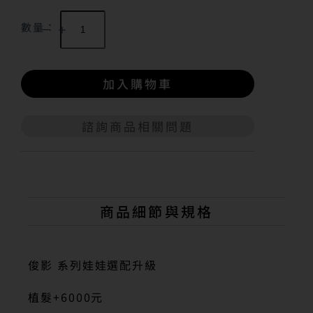
數量：
加入購物車
諮詢商品相關問題
A
l
t
e
r
n
商品細節與規格
a
t
i
v
俊影 系列娃娃選配升級
e
:
植髮+6000元