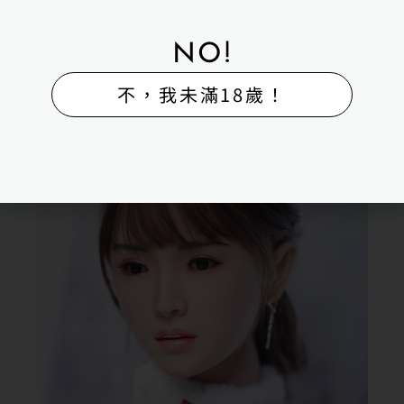
NO!
不，我未滿18歲！