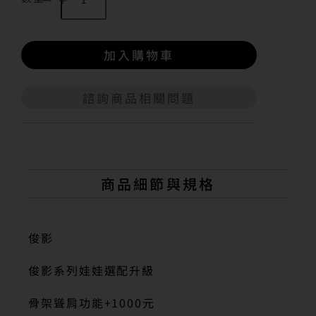
加入購物車
諮詢商品相關問題
A
l
t
e
r
n
商品細節與規格
a
t
i
v
俊影
e
:
俊影系列娃娃選配升級
骨架聳肩功能+1000元