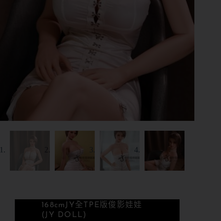
168cm
JY全TPE版
俊影娃娃
(JY DOLL)