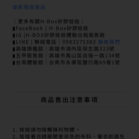
俊影現貨商品
｜更多有關H-Box矽膠娃娃｜
▮FaceBook | H-Box矽膠娃娃
▮IG |H-BOX矽膠娃娃體驗出租販售館
▮LINE | 聯絡電話｜0983275383
聯絡我們
▮高雄旗艦館｜高雄市湖內區保生路323號
▮五甲販售館｜高雄市鳳山區自強一路134號
▮台南體驗館｜台南市永康區鹽行路69巷1號
商品售出注意事項
1. 娃娃請勿接觸鋒利物體。
2. 娃娃著衣請避開會染色的布料，著衣前請先