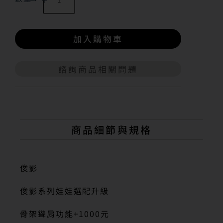
加入購物車
諮詢商品相關問題
A
l
t
e
r
n
商品細節與規格
a
t
i
v
俊影
e
:
俊影系列娃娃選配升級
骨架聳肩功能+1000元