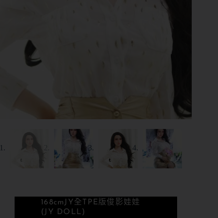
168cm
JY全TPE版
俊影娃娃
(JY DOLL)