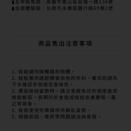
▮五甲販售館｜高雄市鳳山區自強一路134號
▮台南體驗館｜台南市永康區鹽行路69巷1號
商品售出注意事項
1. 娃娃請勿接觸鋒利物體。
2. 娃娃著衣請避開會染色的布料，著衣前請先
下水確認衣物是否會掉色。
3. 擺設娃娃姿勢時，請注意避免凹折過度造成
娃娃斷裂。長期凹折會造成娃娃皮膚皺摺，屬
正常現象。
4. 娃娃使用完畢請保持躺臥姿勢。
5. 相關保固、維修等問題請洽詢客服。