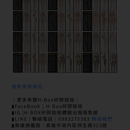
俊影現貨商品
｜更多有關H-Box矽膠娃娃｜
▮FaceBook | H-Box矽膠娃娃
▮IG |H-BOX矽膠娃娃體驗出租販售館
▮LINE | 聯絡電話｜0983275383
聯絡我們
▮高雄旗艦館｜高雄市湖內區保生路323號