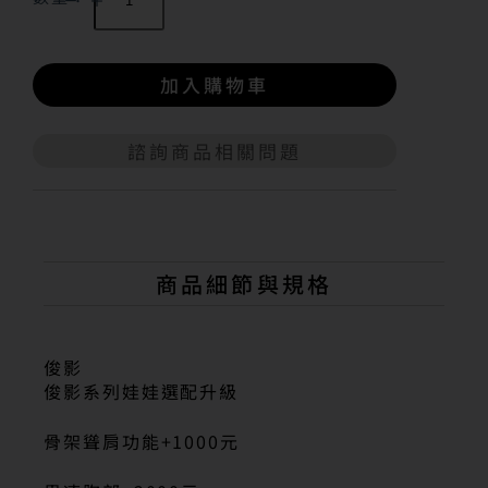
加入購物車
諮詢商品相關問題
A
l
t
e
r
n
商品細節與規格
a
t
i
v
俊影
e
俊影系列娃娃選配升級
:
骨架聳肩功能+1000元