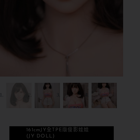
161cm
JY全TPE版
俊影娃娃
(JY DOLL)