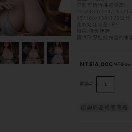
訂製可自行挑選身高:
125/130/148/157/15
65/166/168/170公分
此款娃娃為全TPE
廠牌:俊影娃娃
提供矽膠娃娃完善的售
NT$
18,000
NT$
23
數量：
諮詢商品相關問題
A
l
t
e