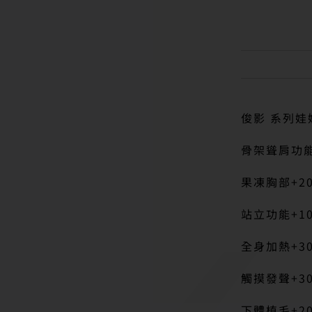
俊影 系列娃
骨架聳肩功能
果凍胸部+20
站立功能+10
全身加熱+30
觸摸發聲+30
下體植毛+20