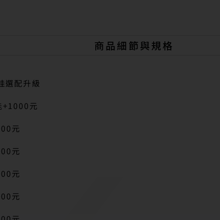
r
n
a
t
商品細節與規格
i
v
e
:
娃選配升級
+1000元
00元
00元
00元
00元
00元