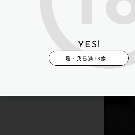
YES!
是，我已滿18歲！