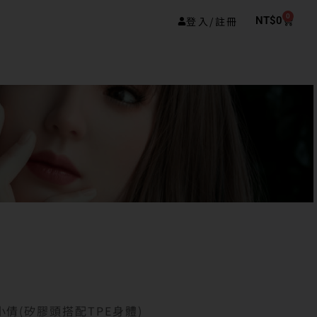
0
登入/註冊
NT$
0
小小倩(矽膠頭搭配TPE身體)