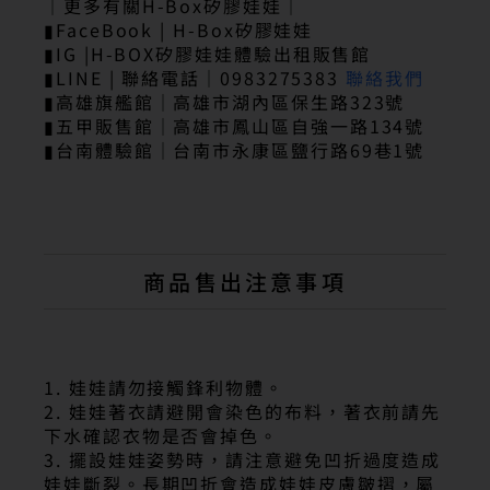
｜更多有關H-Box矽膠娃娃｜
▮FaceBook | H-Box矽膠娃娃
▮IG |H-BOX矽膠娃娃體驗出租販售館
▮LINE | 聯絡電話｜0983275383
聯絡我們
▮高雄旗艦館｜高雄市湖內區保生路323號
▮五甲販售館｜高雄市鳳山區自強一路134號
▮台南體驗館｜台南市永康區鹽行路69巷1號
商品售出注意事項
1. 娃娃請勿接觸鋒利物體。
2. 娃娃著衣請避開會染色的布料，著衣前請先
下水確認衣物是否會掉色。
3. 擺設娃娃姿勢時，請注意避免凹折過度造成
娃娃斷裂。長期凹折會造成娃娃皮膚皺摺，屬