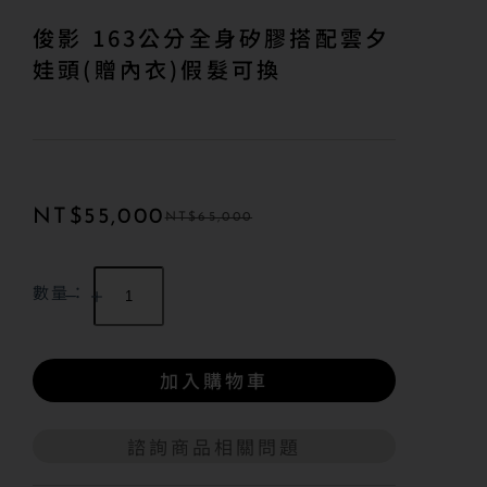
俊影 163公分全身矽膠搭配雲夕
娃頭(贈內衣)假髮可換
NT$
55,000
NT$
65,000
數量：
加入購物車
諮詢商品相關問題
A