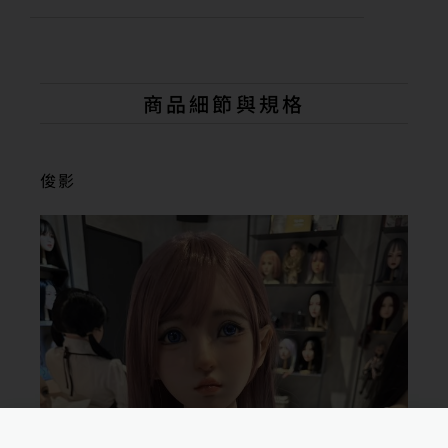
A
l
t
e
r
n
商品細節與規格
a
t
i
v
俊影
e
: