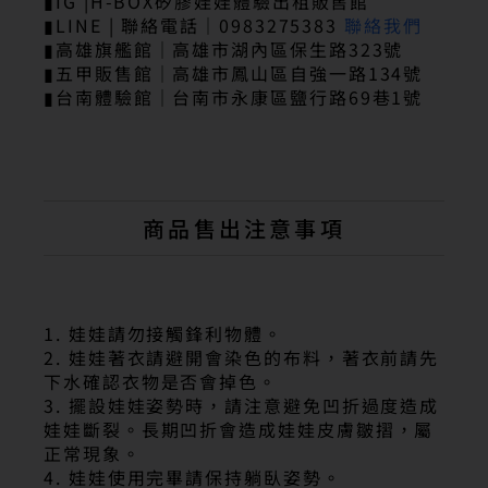
▮IG |H-BOX矽膠娃娃體驗出租販售館
▮LINE | 聯絡電話｜0983275383
聯絡我們
▮高雄旗艦館｜高雄市湖內區保生路323號
▮五甲販售館｜高雄市鳳山區自強一路134號
▮台南體驗館｜台南市永康區鹽行路69巷1號
商品售出注意事項
1. 娃娃請勿接觸鋒利物體。
2. 娃娃著衣請避開會染色的布料，著衣前請先
下水確認衣物是否會掉色。
3. 擺設娃娃姿勢時，請注意避免凹折過度造成
娃娃斷裂。長期凹折會造成娃娃皮膚皺摺，屬
正常現象。
4. 娃娃使用完畢請保持躺臥姿勢。