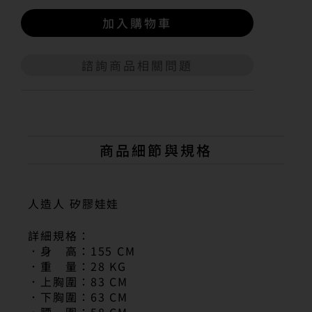
加入購物車
諮詢商品相關問題
A
l
t
e
r
n
商品細節與規格
a
t
i
v
人造人 矽膠娃娃
e
:
詳細規格：
．身 高：155 CM
．重 量：28 KG
．上胸圍：83 CM
．下胸圍：63 CM
．腰 圍：58 CM