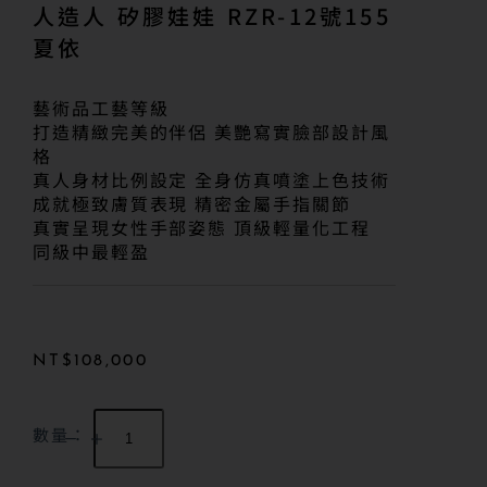
人造人 矽膠娃娃 RZR-12號155
夏依
藝術品工藝等級
打造精緻完美的伴侶 美艷寫實臉部設計風
格
真人身材比例設定 全身仿真噴塗上色技術
成就極致膚質表現 精密金屬手指關節
真實呈現女性手部姿態 頂級輕量化工程
同級中最輕盈
NT$
108,000
數量：