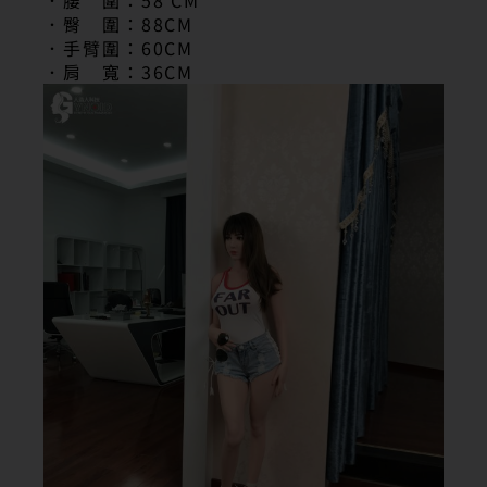
．臀 圍：88CM
．手臂圍：60CM
．肩 寬：36CM