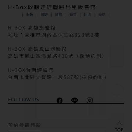
H-Box矽膠娃娃體驗出租販售館
販售
體驗
維修
寄賣
回收
外送
H-BOX 高雄旗艦館
地址：高雄市湖內區保生路323號2樓
H-BOX 高雄鳳山體驗館
高雄市鳳山區海涵路408號（採預約制）
H-BOX台南體驗館
台南市北區立賢路一段587號(採預約制）
FOLLOW US
預約參觀體驗