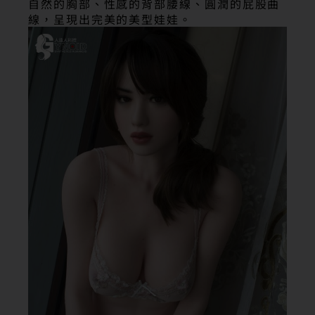
自然的胸部、性感的背部腰線、圓潤的屁股曲
線，呈現出完美的美型娃娃。