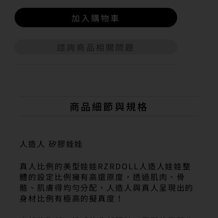
加入購物車
諮詢商品相關問題
A
l
t
e
r
n
商品細節與規格
a
t
i
v
人造人 矽膠娃娃
e
:
真人比例的美型娃娃RZRDOLL人造人娃娃整
體的設定比例擁有高還原度，透過肌肉、骨
骼、肌膚得均勻分配，人造人與真人呈現出的
身材比例有極高的擬真度！