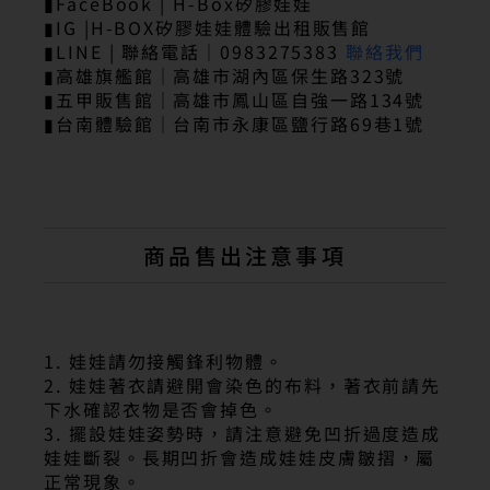
▮FaceBook | H-Box矽膠娃娃
▮IG |H-BOX矽膠娃娃體驗出租販售館
▮LINE | 聯絡電話｜0983275383
聯絡我們
▮高雄旗艦館｜高雄市湖內區保生路323號
▮五甲販售館｜高雄市鳳山區自強一路134號
▮台南體驗館｜台南市永康區鹽行路69巷1號
商品售出注意事項
1. 娃娃請勿接觸鋒利物體。
2. 娃娃著衣請避開會染色的布料，著衣前請先
下水確認衣物是否會掉色。
3. 擺設娃娃姿勢時，請注意避免凹折過度造成
娃娃斷裂。長期凹折會造成娃娃皮膚皺摺，屬
正常現象。