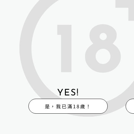
H-Box矽膠
販
體
售
驗
YES!
H-BOX 高雄旗艦館
是，我已滿18歲！
地址：高雄市湖內區保
H-BOX 高雄鳳山體
高雄市鳳山區海涵路4