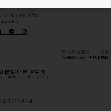
587號(採預約制）
GN DAYUP
預約參觀體驗
線上
© HBOX 2023｜WEB DESIGN
娃娃體驗出租販售館
修
寄賣
回收
外送
生路323號2樓