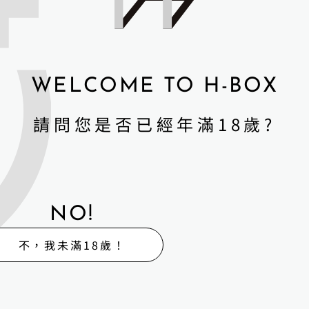
WELCOME TO H-BOX
請問您是否已經年滿18歲?
關於我們
熱門娃
娃娃體驗出租販售館
維
寄
回
外
修
賣
收
送
NO!
不，我未滿18歲！
生路323號2樓
驗館
08號（採預約制）