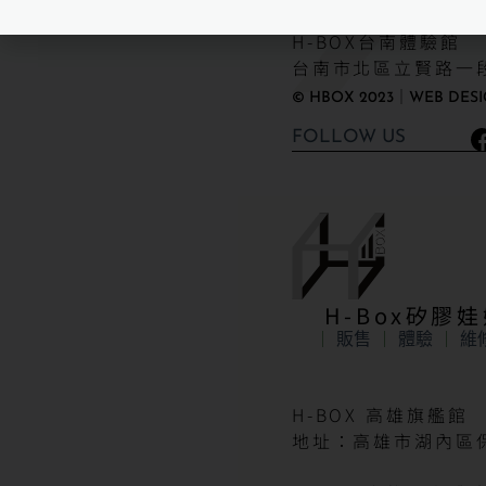
H-BOX台南體驗館
台南市北區立賢路一段
© HBOX 2023｜WEB DESI
FOLLOW US
H-Box矽膠
販售
體驗
維
H-BOX 高雄旗艦館
地址：高雄市湖內區保