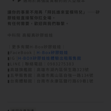
▶ 適用於高強度實驗的耐久型版本
讓你的事業不用再「拜託誰來當模特兒」——矽
膠娃娃直接幫你扛全場。
有任何需要，歡迎與我們聯繫。
中科院 高擬真矽膠娃娃
｜更多有關H-Box矽膠娃娃｜
▮FaceBook |
H-Box矽膠娃娃
▮IG |
H-BOX矽膠娃娃體驗出租販售館
▮LINE | 聯絡電話｜0983275383
▮高雄旗艦館｜高雄市湖內區保生路323號
▮五甲販售館｜高雄市鳳山區自強一路134號
▮台南體驗館｜台南市永康區鹽行路69巷1號