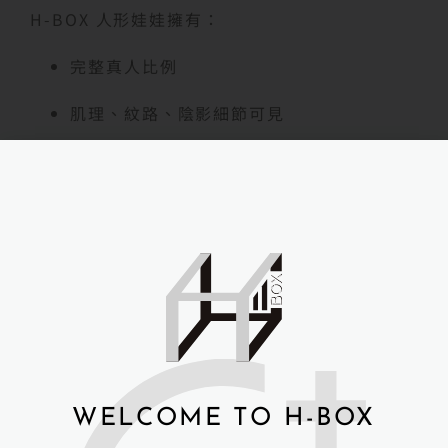
H-BOX 人形娃娃擁有：
完整真人比例
肌理、紋路、陰影細節可見
放進場景中，受訓者心理壓力立即 +30%
科研不只要數據準確，「真實感」也很重要。
想了解娃娃材質差異可以參考此篇：
矽膠與其他
材質差異
✔ 中科院在研究訓練中的高擬真矽膠娃娃應用
可用於：
空間佈署、設備位置測試
WELCOME TO H-BOX
AI 辨識／影像系統驗證