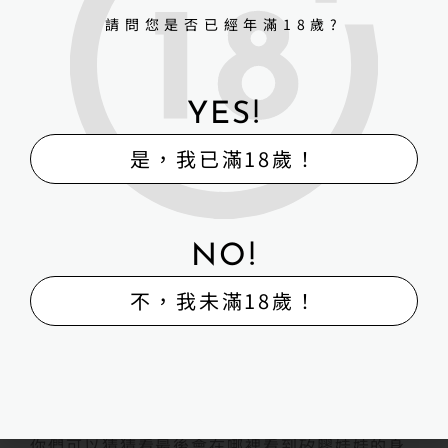
請問您是否已經年滿18歲?
雷達、定位系統調校
槍械、防護裝備配掛
YES!
戰場、災害情境還原
是，我已滿18歲！
耐久測試、誤觸發測試
一句話：
只要是「不能一直用真人測」的場景，矽膠娃娃
NO!
都能上。
不，我未滿18歲！
三、戰場抗壓館在做什麼？
雖然戰場抗壓館的細節目前還不能完全公開……
但大家懂的：越不能說的，越想知道 🤫
以下列出幾個「可能」的使用方向，
你們可以猜猜看最後會在哪裡看到矽膠娃娃的身