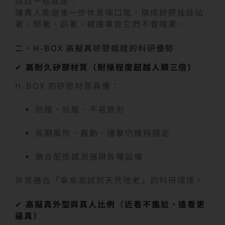
說白一點就是：
讓真人能退後一步休息喘口氣，換成矽膠娃娃站
著、倒著、趴著、被撞畢竟它們不會喊累。
二、H-BOX 高擬真矽膠娃娃的科研優勢
✔
高耐久矽膠材質（耐操程度超越人類三倍）
H-BOX 的矽膠材質具備：
抗撞、抗壓、不易變形
長期風吹、震動、撞擊仍維持穩定
適合配掛感測器與各種設備
非常適合「拿來測試到天荒地老」的科研環境。
✔
高擬真外型與真人比例（近看不尷尬、遠看更
逼真）