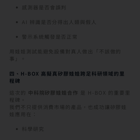
感測器是否會誤判
AI 辨識是否分得出人類與假人
警示系統觸發是否正常
用娃娃測試能避免設備對真人做出「不該做的
事」。
四、H-BOX 高擬真矽膠娃娃跨足科研領域的里
程碑
這次的
中科院矽膠娃娃合作
是 H-BOX 的重要里
程碑。
我們不只提供消費市場的產品，也成功讓矽膠娃
娃應用在：
科學研究