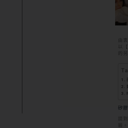
由
以
的
Ta
矽
提
籤