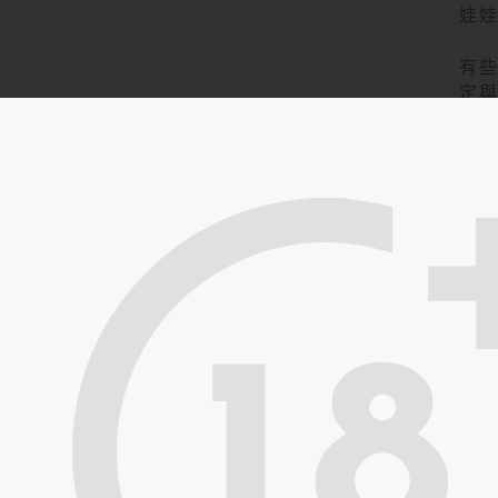
娃
有
定
娃
隨
片
在
鳴
這
進
h-
在 
寄