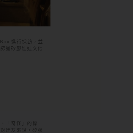
Box 進行採訪，並
夠認識矽膠娃娃文化
」、「奇怪」的標
：對娃友來說，矽膠