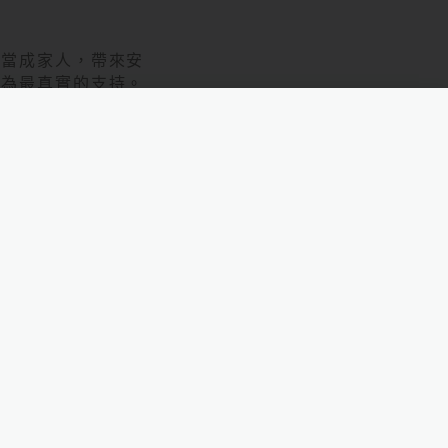
它當成家人，帶來安
成為最真實的支持。
多人為娃娃拍攝照
橋樑，讓人們找到共
現，娃友文化得以走
定義。
商品，但更是心靈的