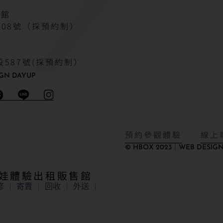
驗館
08號（採預約制）
587號(採預約制）
GN DAYUP
預約參觀體驗
線上
© HBOX 2023｜WEB DESIGN
娃娃體驗出租販售館
修
寄賣
回收
外送