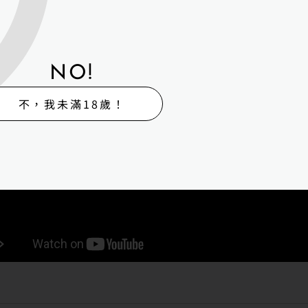
次受到公視台語台的報導，是一份肯定，也是推動我們繼
持續提供更多元的商品選擇、專業的知識分享，讓每一位
的「無聲陪伴」。
NO!
後，再次感謝
公視台語台《青春咱的夢》
節目團隊的到來
人能理解矽膠娃娃不只是冰冷的模型，而是一份真實、獨
不，我未滿18歲！
Box 期待未來能透過更多交流與分享，讓矽膠娃娃文化被
心靈的依靠。