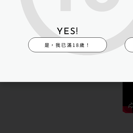
這
會
己
YES!
最
多
是，我已滿18歲！
h-
到