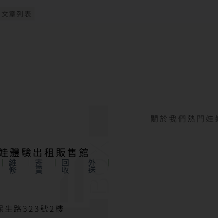
關於我們
熱門娃
娃娃體驗出租販售館
維
寄
回
外
修
賣
收
送
生路323號2樓