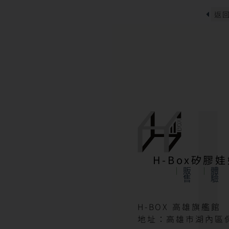
H-Box矽膠
販
體
售
驗
H-BOX 高雄旗艦館
地址：高雄市湖內區保