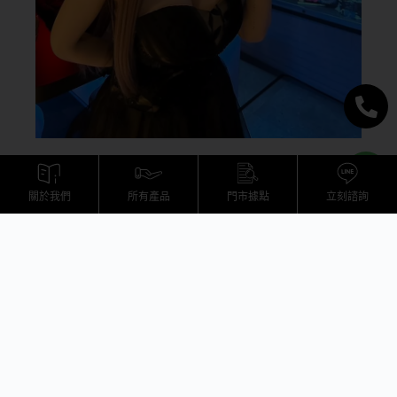
採訪網址：https://buzzdaily.tw/news/9449?
fbclid=IwAR0uD5AoR4YkaIJ-
關於我們
所有產品
門市據點
立刻諮詢
cky49ZoB_wpO3jEEf3TCJOlOLUpnau3dwLhf
VlJE-GI