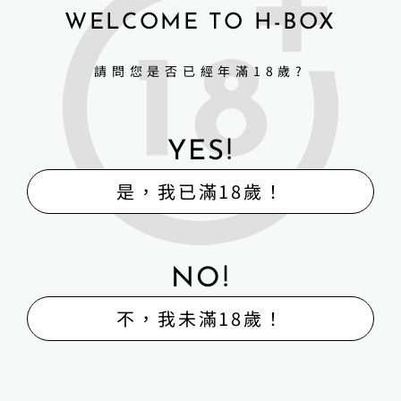
暗號就會給予相應的飲品。」因來店客群涵蓋
WELCOME TO H-BOX
範圍 廣，避免一般客人誤會，相關特調並沒有
出現在菜單上，若有興趣嘗鮮的客 人，歡迎至
店詢問。除了娃娃特調外，館內設施也十分齊
請問您是否已經年滿18歲?
全，不僅設有歡唱 KTV 及射飛鏢外，還有準
備多種桌遊可遊玩。
YES!
不論是想近距離與矽膠娃娃接觸的人，或是
三五好友想找個地方相聚飲酒，H-box 都是一
是，我已滿18歲！
個溫暖舒服的好去處。
【店家資訊】
*參觀及酒吧預約，歡迎加 Line 或來電詢問*
NO!
不，我未滿18歲！
▮聯絡電話｜
0983275383
▮高雄旗艦館｜高雄市湖內區保生路 323 號
▮五甲販售館｜高雄市鳳山區自強一路 134 號