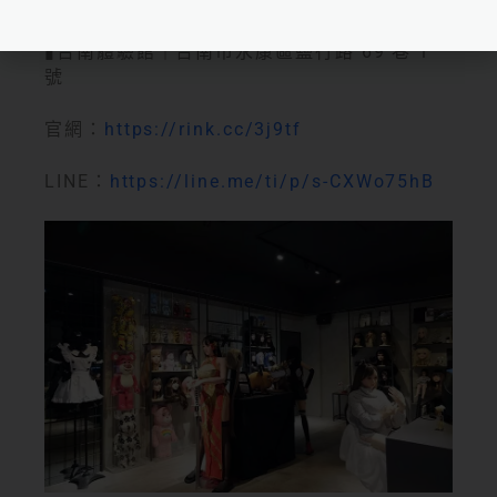
▮台南體驗館｜台南市永康區鹽行路 69 巷 1
號
官網：
https://rink.cc/3j9tf
LINE：
https://line.me/ti/p/s-CXWo75hB