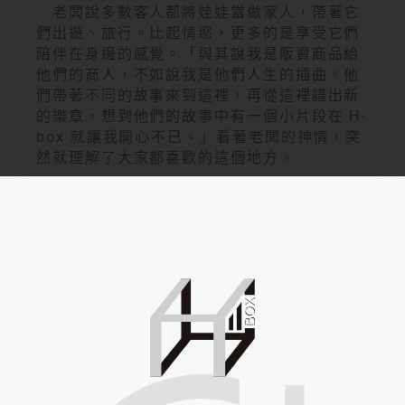
老闆說多數客人都將娃娃當做家人，帶著它
們出遊、旅行。比起情慾，更多的是享受它們
陪伴在身邊的感覺。「與其說我是販賣商品給
他們的商人，不如說我是他們人生的插曲。他
們帶著不同的故事來到這裡，再從這裡譜出新
的樂章，想到他們的故事中有一個小片段在 H-
box 就讓我開心不已。」看著老闆的神情，突
然就理解了大家都喜歡的這個地方。
天逐漸轉黑，老闆推開後門，滿山滿谷的公
仔、酒器印入眼簾。老闆說： 「晚上這裡會化
身為酒吧，是全台灣第一間矽膠娃娃的酒
吧。」我環顧四周除 了座位區有娃娃及公仔
外，其他都地方與一般酒吧雷同。
老闆像是看出我的疑惑般說道：「娃娃可以
客製化，酒也可以。我們的調酒師以店內展示
的娃娃的容貌、姿態，設計了幾款特調。酒名
就是娃娃的名稱， 像通關密碼一樣，只要說出