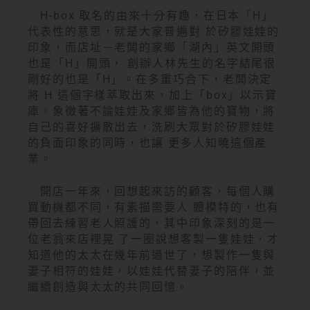
H-box 取名的由來十分有趣，在日本「H」
代表性的意思，就是大家普遍對 於矽膠娃娃的
印象，而店址－老闆的家鄉「湖內」英文開頭
也是「H」開頭， 創辦人林先生的名字結尾很
剛好的也是「H」。在多重巧合下，老闆決定
將 H 這個字樣萃取出來，加上「box」以示寶
庫。象徵著不論娃娃及家鄉皆為他的寶物，將
自己的喜好擴散出去，洗刷大眾對於矽膠娃娃
的負面印象的同時，也讓 更多人知曉這個產
業。
開店一年來，回想起來訪的顧客，每個人購
買動機都不同，有素描需要人 體模特的，也有
帶回去練習老人照護的，其中印象深刻的是一
位老翁來店裡晃 了一圈說想客製一隻娃娃，才
知道他的太太在幾年前過世了，想製作一隻與
妻子相符的娃娃，以娃娃代替妻子的陪伴，並
繼續創造與太太的共同回憶。